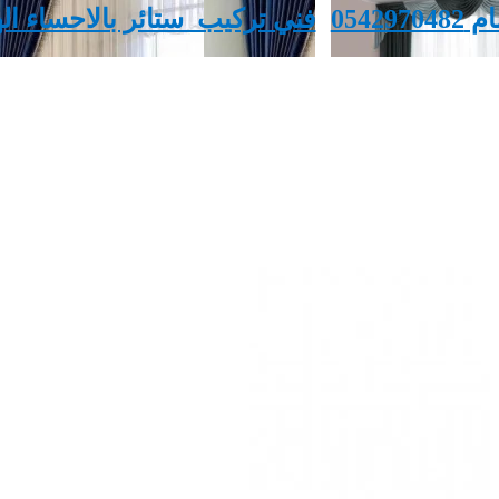
054
‏فني تركيب ‏ ‏ستائر بالاحساء ا