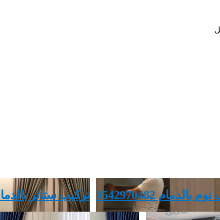
ل
لدمام 0542970482
‏تركيب ستائر بالدما