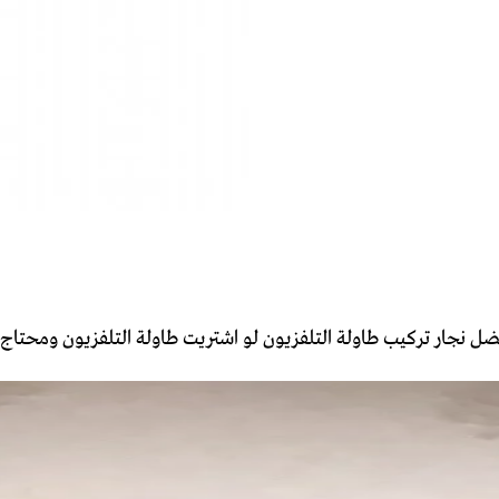
كم أفضل نجار تركيب طاولة التلفزيون لو اشتريت طاولة التلفزيون وم