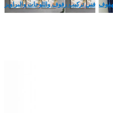
لهفوف
‏فني تركيب رفوف واللوحات والبراويز