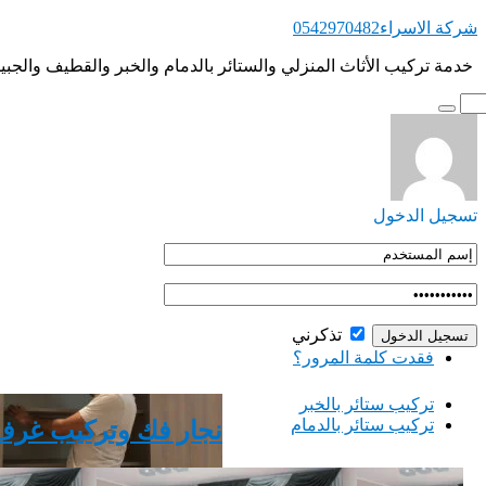
التجاوز
شركة الاسراء0542970482
إلى
‏ ‏خدمة تركيب الأثاث المنزلي والستائر بالدمام والخبر والقطيف والجبي
المحتوى
تسجيل الدخول
تذكرني
فقدت كلمة المرور؟
‏تركيب ستائر بالخبر
‏تركيب ستائر بالدمام
نجار فك وتركيب غرف نوم با