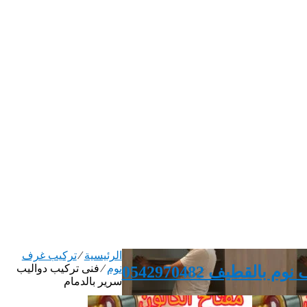
الرئيسية
⁄
تركيب غرف
نوم
⁄
فنى تركيب دواليب
بالقطيف 0542970482
سرير بالدمام