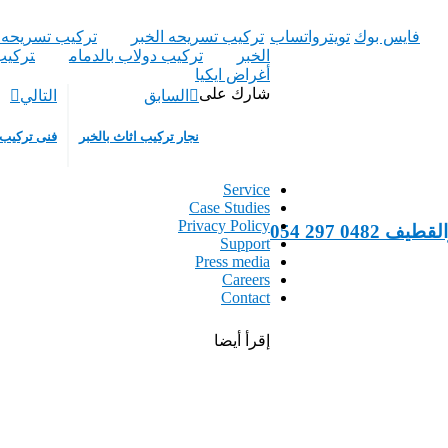
فايس بوك
تويتر
واتساب
تركيب تسريحه الخبر
تركيب تسريحه ا
الخبر
تركيب دولاب بالدمام
تركيب
أغراض ايكيا
شارك على
السابق
التالي
نجار تركيب اثاث بالخبر
فنى تركيب غ
Service
Case Studies
Privacy Policy
‎054 297 0
Support
Press media
Careers
Contact
إقرأ أيضا