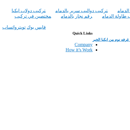
لدمام
تركيب دواليب سرير بالدمام
تركيب دولاب ايكيا
 طاولة الدمام
رقم نجار بالدمام
مختصين في تركيب
فايس بوك
تويتر
واتساب
Quick Links
رفه نوم من ايكيا الخبر
Company
How it’s Work