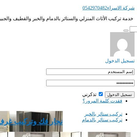
التجاوز
شركة الاسراء0542970482
إلى
‏ ‏خدمة تركيب الأثاث المنزلي والستائر بالدمام والخبر والقطيف والجبي
المحتوى
تسجيل الدخول
تذكرني
فقدت كلمة المرور؟
‏تركيب ستائر بالخبر
‏تركيب ستائر بالدمام
نجار ‏فك وتركيب غرف