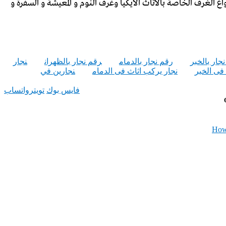
الغرف الخاصة بالأثاث الايكيا وغرف النوم و المعيشة و السفرة و
جار بالخبر
رقم نجار بالدمام
رقم نجار بالظهران
نجار
فى الخبر
نجار يركب اثاث فى الدمام
نجارين في
فايس بوك
تويتر
واتساب
How