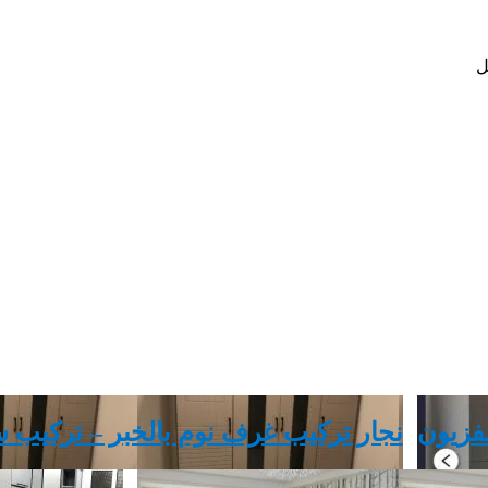
ل
فزيون
نجار تركيب غرف نوم بالخبر – تركيب ست