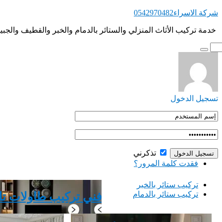
التجاوز
شركة الاسراء0542970482
إلى
‏ ‏خدمة تركيب الأثاث المنزلي والستائر بالدمام والخبر والقطيف والجبي
المحتوى
تسجيل الدخول
تذكرني
فقدت كلمة المرور؟
‏تركيب ستائر بالخبر
‏تركيب ستائر بالدمام
فني تركيب طاولات تل