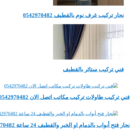
نجار تركيب غرف نوم بالقطيف 0542970482
فني تركيب ستائر بالقطيف
‏فني تركيب طاولات تركيب مكاتب اتصل الان 0542970482
‏نجار فتح أبواب ‏بالدمام او الخبر والقطيف 24 ساعة 0542970482