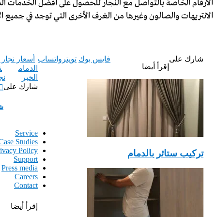
الأرقام الخاصة بالتواصل مع النجار للحصول على أفضل الخدمات الذي 
الانتريهات والصالون وغيرها من الغرف الأخرى التي توجد في جميع ال
شارك على
فايس بوك
تويتر
واتساب
أسعار نجار 
إقرأ أيضا
الدمام
ن
الخبر
نج
شارك على
شر
Service
Case Studies
ivacy Policy
‏تركيب ستائر بالدمام
Support
Press media
Careers
Contact
إقرأ أيضا