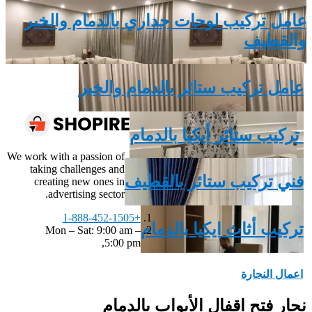
‏عامل تركيب لوحات جداري بالدمام والخبر
والقطيف
عامل تركيب ستائر بالدمام والخبر
‏ تركيب ستائر أيكيا بالدمام
We work with a passion of
taking challenges and
فني تركيب ستائر بالقطيف
creating new ones in
advertising sector.
+1-888-452-1505
تركيب أثاث ايكيا بالدمام
Mon – Sat: 9:00 am –
5:00 pm,
اعمال النجارة
‏نجار فتح ‏اقفال الأبواب بالدمام