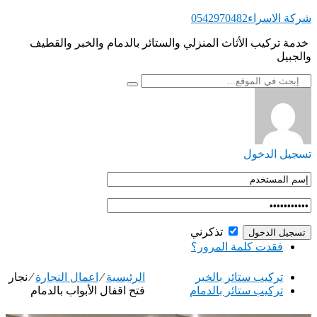
التجاوز
شركة الاسراء0542970482
إلى
‏ ‏خدمة تركيب الأثاث المنزلي والستائر بالدمام والخبر والقطيف
المحتوى
والجبيل
تسجيل الدخول
تذكرني
فقدت كلمة المرور؟
‏تركيب ستائر بالخبر
الرئيسية
⁄
اعمال النجارة
⁄
‏نجار
‏تركيب ستائر بالدمام
فتح ‏اقفال الأبواب بالدمام