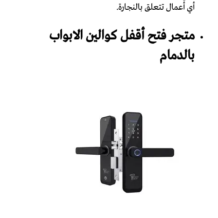
أي أعمال تتعلق بالنجارة.
‏متجر فتح ‏أقفل كوالين الابواب
بالدمام