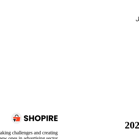
ل
aking challenges and creating
new ones in advertising sector.