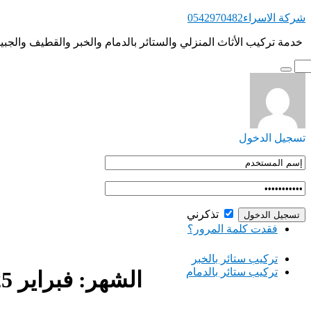
التجاوز
شركة الاسراء0542970482
إلى
‏ ‏خدمة تركيب الأثاث المنزلي والستائر بالدمام والخبر والقطيف والجبي
المحتوى
تسجيل الدخول
تذكرني
فقدت كلمة المرور؟
‏تركيب ستائر بالخبر
‏تركيب ستائر بالدمام
الشهر:
فبراير 2025