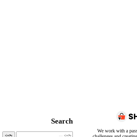
Search
We work with a pass
البحث
challenges and creatin