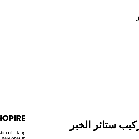
ل
كيب ستائر الخبر
ion of taking
g new ones in