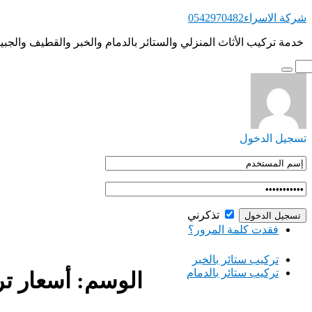
التجاوز
شركة الاسراء0542970482
إلى
‏ ‏خدمة تركيب الأثاث المنزلي والستائر بالدمام والخبر والقطيف والجبي
المحتوى
تسجيل الدخول
تذكرني
فقدت كلمة المرور؟
‏تركيب ستائر بالخبر
‏تركيب ستائر بالدمام
الوسم:
أسعار تر