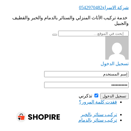
التجاوز
شركة الاسراء0542970482
إلى
‏ ‏خدمة تركيب الأثاث المنزلي والستائر بالدمام والخبر والقطيف
المحتوى
والجبيل
تسجيل الدخول
تذكرني
فقدت كلمة المرور؟
‏تركيب ستائر بالخبر
‏تركيب ستائر بالدمام