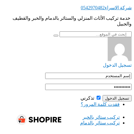
التجاوز
شركة الاسراء0542970482
إلى
‏ ‏خدمة تركيب الأثاث المنزلي والستائر بالدمام والخبر والقطيف
المحتوى
والجبيل
تسجيل الدخول
تذكرني
فقدت كلمة المرور؟
‏تركيب ستائر بالخبر
‏تركيب ستائر بالدمام