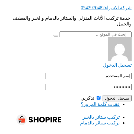
التجاوز
شركة الاسراء0542970482
إلى
‏ ‏خدمة تركيب الأثاث المنزلي والستائر بالدمام والخبر والقطيف
المحتوى
والجبيل
تسجيل الدخول
تذكرني
فقدت كلمة المرور؟
‏تركيب ستائر بالخبر
‏تركيب ستائر بالدمام