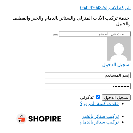
التجاوز
شركة الاسراء0542970482
إلى
‏ ‏خدمة تركيب الأثاث المنزلي والستائر بالدمام والخبر والقطيف
المحتوى
والجبيل
تسجيل الدخول
تذكرني
فقدت كلمة المرور؟
‏تركيب ستائر بالخبر
‏تركيب ستائر بالدمام