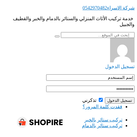
التجاوز
شركة الاسراء0542970482
إلى
‏ ‏خدمة تركيب الأثاث المنزلي والستائر بالدمام والخبر والقطيف
المحتوى
والجبيل
تسجيل الدخول
تذكرني
فقدت كلمة المرور؟
‏تركيب ستائر بالخبر
‏تركيب ستائر بالدمام